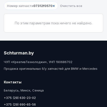
×
Номер запчасти
07312f0570
Очистить все
По этим параметрам пока ничего не найдено.
Schturman.by
ЧУП «КреативТехнолоджи», УНП 190686702
Продажа оригинальных б/у запчастей для BMW и Mercedes
Контакты
Беларусь, Минск, Сеница
+375 (29) 630-23-02
+375 (29) 690-65-56