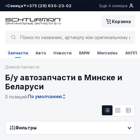
Сеница
+375 (29) 630-23-02
Ещё 4 номера
▼
Ваш склад определён как:
Корзина
Сеница
Да, всё верно
Запчасти
Авто
Новости
BMW
Mercedes
АКПП
Сменить
Домой
/
Запчасти
Б/у автозапчасти в Минске и
Беларуси
По умолчанию
0 позиций:
Фильтры