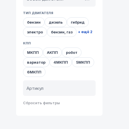
ТИП ДВИГАТЕЛЯ
бензин
дизель
гибрид
электро
бензин, газ
+ ещё 2
КПП
МКПП
АКПП
робот
вариатор
4МКПП
5МКПП
6МКПП
Сбросить фильтры