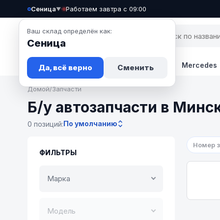
Сеница
·
Работаем завтра с 09:00
▼
Ваш склад определён как:
Сеница
Запчасти
Авто
Новости
BMW
Mercedes
Да, всё верно
Сменить
Домой
/
Запчасти
Б/у автозапчасти в Минс
По умолчанию
0 позиций:
Номер 
ФИЛЬТРЫ
Марка
Модель