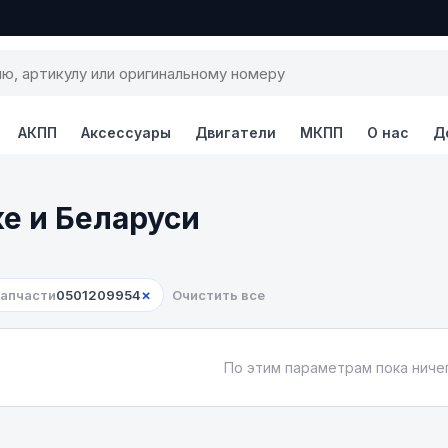
АКПП
Аксессуары
Двигатели
МКПП
О нас
Д
ке и Беларуси
×
запчасти
0501209954
Очистить все
По этим параметрам пока ничег