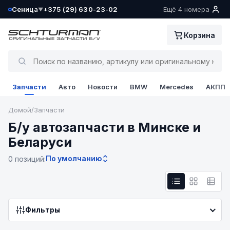
Сеница
+375 (29) 630-23-02
Ещё 4 номера
▼
Ваш склад определён как:
Корзина
Сеница
Да, всё верно
Запчасти
Авто
Новости
BMW
Mercedes
АКПП
Сменить
Домой
/
Запчасти
Б/у автозапчасти в Минске и
Беларуси
По умолчанию
0 позиций:
Фильтры