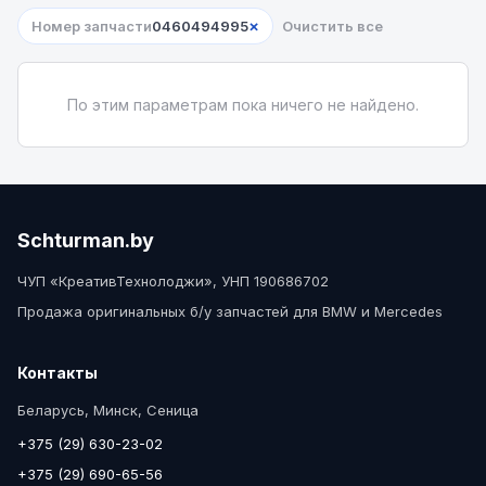
×
Номер запчасти
0460494995
Очистить все
По этим параметрам пока ничего не найдено.
Schturman.by
ЧУП «КреативТехнолоджи», УНП 190686702
Продажа оригинальных б/у запчастей для BMW и Mercedes
Контакты
Беларусь, Минск, Сеница
+375 (29) 630-23-02
+375 (29) 690-65-56