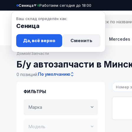
Сеница
·
Работаем сегодня до 18:00
▼
Ваш склад определён как:
Сеница
Запчасти
Авто
Новости
BMW
Mercedes
Да, всё верно
Сменить
Домой
/
Запчасти
Б/у автозапчасти в Минс
По умолчанию
0 позиций:
Номер 
ФИЛЬТРЫ
Марка
Модель