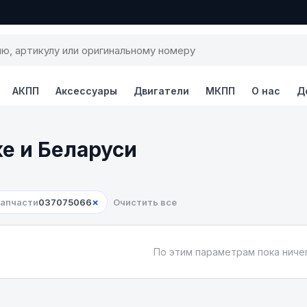
АКПП
Аксессуары
Двигатели
МКПП
О нас
Д
ке и Беларуси
×
запчасти
037075066
Очистить все
По этим параметрам пока ничег