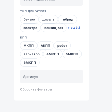
ТИП ДВИГАТЕЛЯ
бензин
дизель
гибрид
электро
бензин, газ
+ ещё 2
КПП
МКПП
АКПП
робот
вариатор
4МКПП
5МКПП
6МКПП
Сбросить фильтры