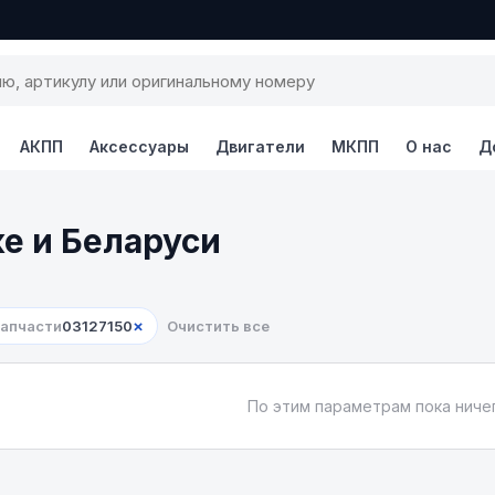
АКПП
Аксессуары
Двигатели
МКПП
О нас
Д
ке и Беларуси
×
запчасти
03127150
Очистить все
По этим параметрам пока ничег