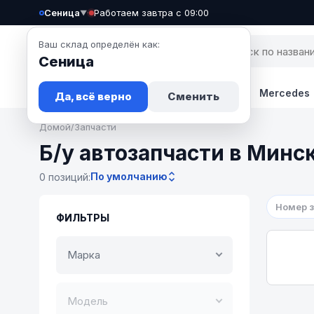
Сеница
·
Работаем завтра с 09:00
▼
Ваш склад определён как:
Сеница
Запчасти
Авто
Новости
BMW
Mercedes
Да, всё верно
Сменить
Домой
/
Запчасти
Б/у автозапчасти в Минс
По умолчанию
0 позиций:
Номер 
ФИЛЬТРЫ
Марка
Модель