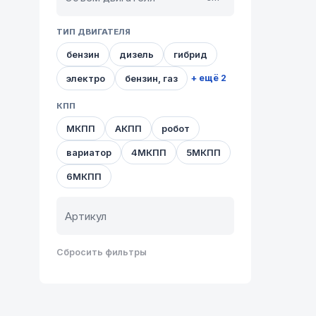
ТИП ДВИГАТЕЛЯ
бензин
дизель
гибрид
электро
бензин, газ
+ ещё 2
КПП
МКПП
АКПП
робот
вариатор
4МКПП
5МКПП
6МКПП
Сбросить фильтры