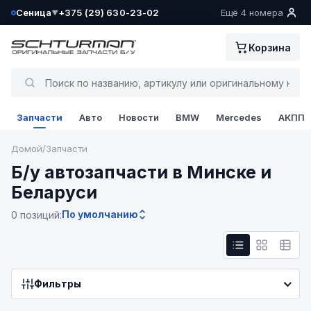
Сеница
+375 (29) 630-23-02
Ещё 4 номера
▼
Ваш склад определён как:
Корзина
Сеница
Да, всё верно
Запчасти
Авто
Новости
BMW
Mercedes
АКПП
Сменить
Домой
/
Запчасти
Б/у автозапчасти в Минске и
Беларуси
По умолчанию
0 позиций:
Фильтры