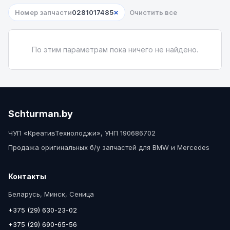
×
Номер запчасти
0281017485
Очистить все
По этим параметрам пока ничего не найдено.
Schturman.by
ЧУП «КреативТехнолоджи», УНП 190686702
Продажа оригинальных б/у запчастей для BMW и Mercedes
Контакты
Беларусь, Минск, Сеница
+375 (29) 630-23-02
+375 (29) 690-65-56