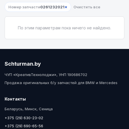
×
Номер запчасти
0261232021
Очистить все
По этим параметрам пока ничего не найдено.
Schturman.by
ЧУП «КреативТехнолоджи», УНП 190686702
Продажа оригинальных б/у запчастей для BMW и Mercedes
Контакты
Беларусь, Минск, Сеница
+375 (29) 630-23-02
+375 (29) 690-65-56