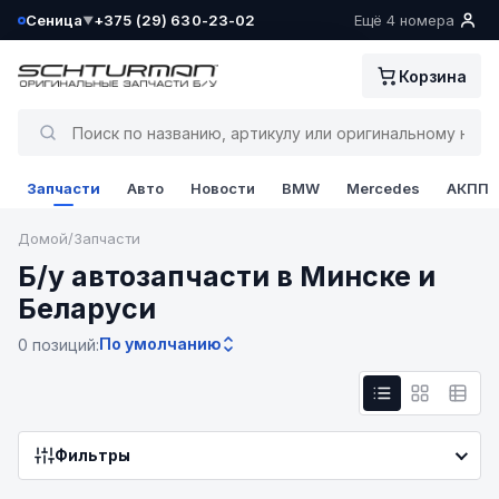
Сеница
+375 (29) 630-23-02
Ещё 4 номера
▼
Ваш склад определён как:
Корзина
Сеница
Да, всё верно
Запчасти
Авто
Новости
BMW
Mercedes
АКПП
Сменить
Домой
/
Запчасти
Б/у автозапчасти в Минске и
Беларуси
По умолчанию
0 позиций:
Фильтры