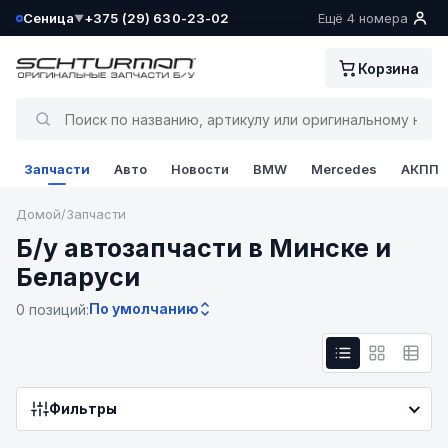
Сеница
+375 (29) 630-23-02
Ещё 4 номера
▼
Ваш склад определён как:
Корзина
Сеница
Да, всё верно
Запчасти
Авто
Новости
BMW
Mercedes
АКПП
Сменить
Домой
/
Запчасти
Б/у автозапчасти в Минске и
Беларуси
По умолчанию
0 позиций:
Фильтры