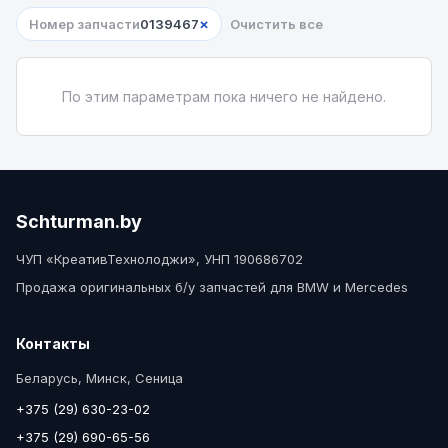
×
Номер запчасти
0139467
Очистить все
По этим параметрам пока ничего не найдено.
Schturman.by
ЧУП «КреативТехнолоджи», УНП 190686702
Продажа оригинальных б/у запчастей для BMW и Mercedes
Контакты
Беларусь, Минск, Сеница
+375 (29) 630-23-02
+375 (29) 690-65-56