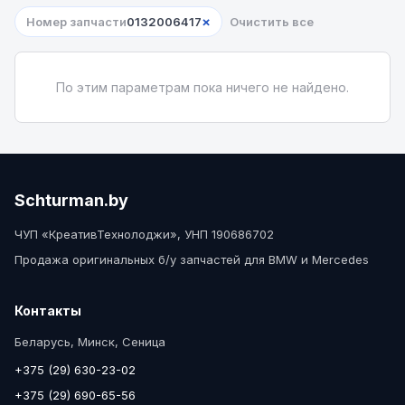
×
Номер запчасти
0132006417
Очистить все
По этим параметрам пока ничего не найдено.
Schturman.by
ЧУП «КреативТехнолоджи», УНП 190686702
Продажа оригинальных б/у запчастей для BMW и Mercedes
Контакты
Беларусь, Минск, Сеница
+375 (29) 630-23-02
+375 (29) 690-65-56