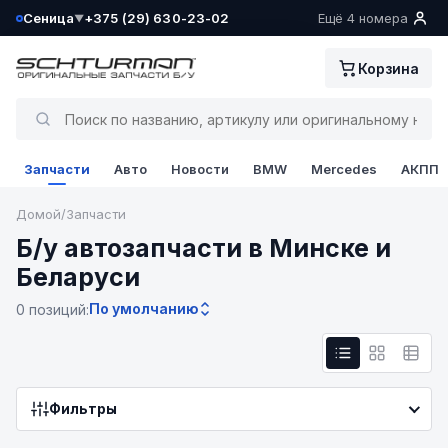
Сеница
+375 (29) 630-23-02
Ещё 4 номера
▼
Ваш склад определён как:
Корзина
Сеница
Да, всё верно
Запчасти
Авто
Новости
BMW
Mercedes
АКПП
Сменить
Домой
/
Запчасти
Б/у автозапчасти в Минске и
Беларуси
По умолчанию
0 позиций:
Фильтры