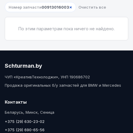
×
Номер запчасти
00913016003
Очистить все
По этим параметрам пока ничего не найдено.
Schturman.by
ЧУП «КреативТехнолоджи», УНП 190686702
Продажа оригинальных б/у запчастей для BMW и Mercedes
Контакты
Беларусь, Минск, Сеница
+375 (29) 630-23-02
+375 (29) 690-65-56