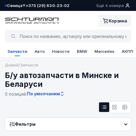
Сеница
+375 (29) 630-23-02
Ещё 4 номера
▼
Ваш склад определён как:
Корзина
Сеница
Да, всё верно
Запчасти
Авто
Новости
BMW
Mercedes
АКПП
Сменить
Домой
/
Запчасти
Б/у автозапчасти в Минске и
Беларуси
По умолчанию
0 позиций:
Фильтры